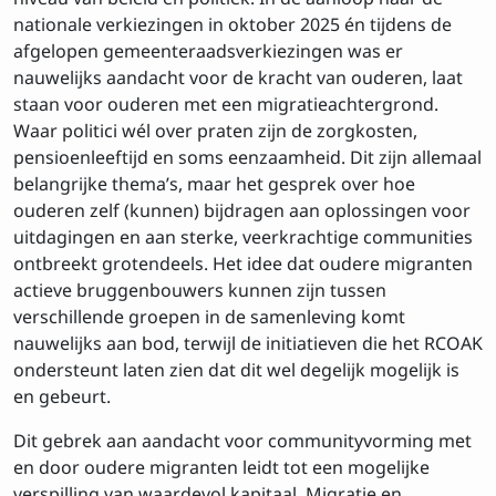
nationale verkiezingen in oktober 2025 én tijdens de
afgelopen gemeenteraadsverkiezingen was er
Privacy
Ik ga akkoord met de
voorwaarden
nauwelijks aandacht voor de kracht van ouderen, laat
staan voor ouderen met een migratieachtergrond.
Waar politici wél over praten zijn de zorgkosten,
pensioenleeftijd en soms eenzaamheid. Dit zijn allemaal
Inschrijven
belangrijke thema’s, maar het gesprek over hoe
ouderen zelf (kunnen) bijdragen aan oplossingen voor
uitdagingen en aan sterke, veerkrachtige communities
ontbreekt grotendeels. Het idee dat oudere migranten
actieve bruggenbouwers kunnen zijn tussen
verschillende groepen in de samenleving komt
nauwelijks aan bod, terwijl de initiatieven die het RCOAK
ondersteunt laten zien dat dit wel degelijk mogelijk is
en gebeurt.
Dit gebrek aan aandacht voor communityvorming met
en door oudere migranten leidt tot een mogelijke
verspilling van waardevol kapitaal. Migratie en