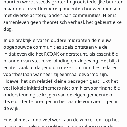
buurten wordt steeds groter. In grootstedelijke buurten
maar ook in veel kleinere gemeenten bouwen mensen
met diverse achtergronden aan communities. Hier is
samenleven geen theoretisch verhaal, het gebeurt elke
dag.
In de praktijk ervaren oudere migranten de nieuw
Inschrijven op de
opgebouwde communities zoals ontstaan via de
nieuwsbrief
initiatieven die het RCOAK ondersteunt, als essentiële
bronnen van steun, verbinding en zingeving. Het blijkt
Voornaam
echter vaak uitdagend om deze communities te laten
voortbestaan wanneer zij eenmaal gevormd zijn.
Hoewel het om relatief kleine bedragen gaat, lukt het
veel lokale initiatiefnemers niet om hiervoor financiële
Achtenaam
ondersteuning te krijgen van de eigen gemeente of
deze onder te brengen in bestaande voorzieningen in
de wijk.
E-mailadres
Er is al met al nog veel werk aan de winkel, ook op het
niveau van beleid en politiek. In de aanloop naar de