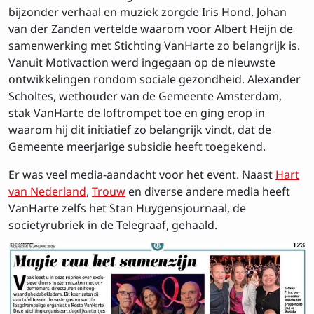
bijzonder verhaal en muziek zorgde Iris Hond. Johan
E-mailadres
van der Zanden vertelde waarom voor Albert Heijn de
samenwerking met Stichting VanHarte zo belangrijk is.
Vanuit Motivaction werd ingegaan op de nieuwste
ontwikkelingen rondom sociale gezondheid. Alexander
Privacy
Ik ga akkoord met de
voorwaarden
Scholtes, wethouder van de Gemeente Amsterdam,
stak VanHarte de loftrompet toe en ging erop in
waarom hij dit initiatief zo belangrijk vindt, dat de
Inschrijven
Gemeente meerjarige subsidie heeft toegekend.
Er was veel media-aandacht voor het event. Naast
Hart
van Nederland
,
Trouw
en diverse andere media heeft
VanHarte zelfs het Stan Huygensjournaal, de
societyrubriek in de Telegraaf, gehaald.