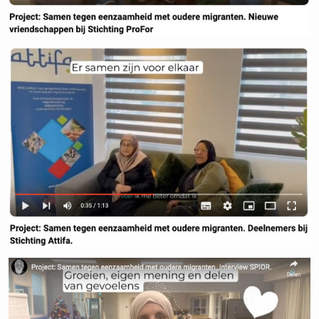
Voornaam
Achtenaam
E-mailadres
Privacy
Ik ga akkoord met de
voorwaarden
Inschrijven