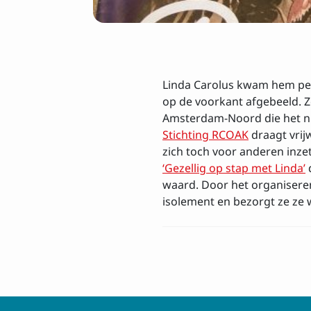
Insch
Voornaam
Linda Carolus kwam hem pers
op de voorkant afgebeeld. Z
Amsterdam-Noord die het nie
E-mailadres
Stichting RCOAK
draagt vrij
zich toch voor anderen inzet
‘Gezellig op stap met Linda’
waard. Door het organiseren
Ik ga akkoord
Privacy
isolement en bezorgt ze ze w
Inschrijven