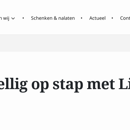
 wij
Schenken & nalaten
Actueel
Con
Over
Wat
RCOAK
doen
wij
llig op stap met 