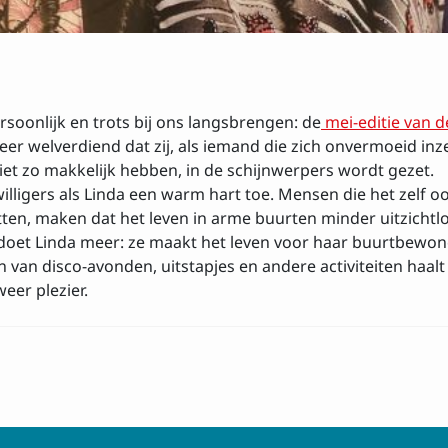
rijven op de nieuw
Achtenaam
oonlijk en trots bij ons langsbrengen: de
mei-editie van 
eer welverdiend dat zij, als iemand die zich onvermoeid in
t zo makkelijk hebben, in de schijnwerpers wordt gezet.
willigers als Linda een warm hart toe. Mensen die het zelf 
ten, maken dat het leven in arme buurten minder uitzichtloo
doet Linda meer: ze maakt het leven voor haar buurtbewon
 van disco-avonden, uitstapjes en andere activiteiten haal
 met de
voorwaarden
eer plezier.