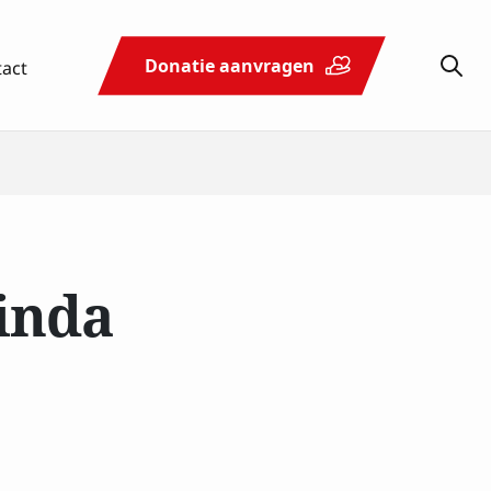
tact
Donatie aanvragen
Schenken
Actueel
Contact
& nalaten
Linda