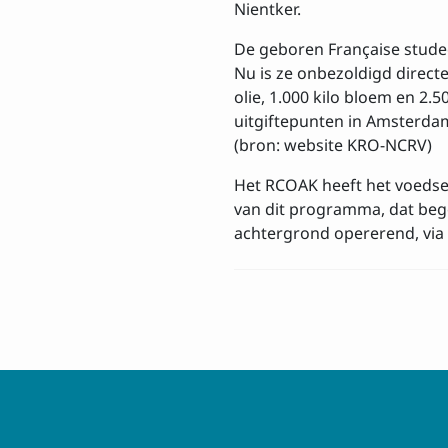
Nientker.
Ik ga akkoord
Privacy
De geboren Française studeer
Nu is ze onbezoldigd directe
olie, 1.000 kilo bloem en 2.
Inschrijven
uitgiftepunten in Amsterda
(bron: website KRO-NCRV)
Het RCOAK heeft het voedse
van dit programma, dat bego
achtergrond opererend, via 