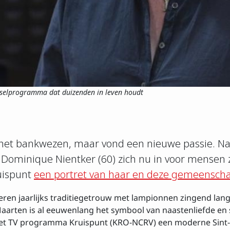
dselprogramma dat duizenden in leven houdt
rijven op de nieuw
het bankwezen, maar vond een nieuwe passie. Na 
Achtenaam
t Dominique Nientker (60) zich nu in voor mensen
ruispunt
een portret van haar en deze gemeensch
ren jaarlijks traditiegetrouw met lampionnen zingend lan
aarten is al eeuwenlang het symbool van naastenliefde en so
t het TV programma Kruispunt (KRO-NCRV) een moderne Sin