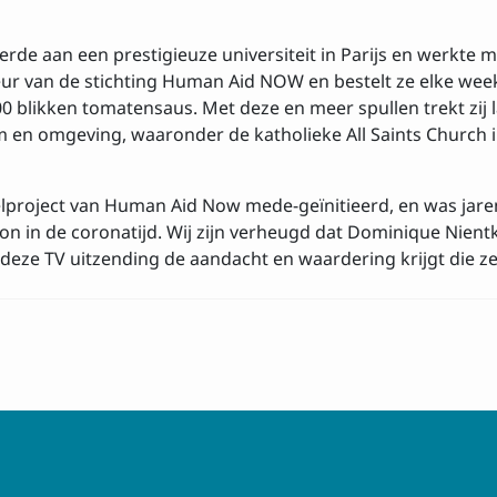
 met de
voorwaarden
de aan een prestigieuze universiteit in Parijs en werkte me
ur van de stichting Human Aid NOW en bestelt ze elke week 
500 blikken tomatensaus. Met deze en meer spullen trekt zij l
m en omgeving, waaronder de katholieke All Saints Church
lproject van Human Aid Now mede-geïnitieerd, en was jaren
n in de coronatijd. Wij zijn verheugd dat Dominique Nientke
deze TV uitzending de aandacht en waardering krijgt die ze