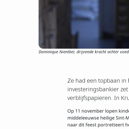
Dominique Nientker, drijvende kracht achter voe
Insch
Ze had een topbaan in 
Voornaam
investeringsbankier ze
verblijfspapieren. In K
E-mailadres
Op 11 november lopen kinde
middeleeuwse heilige Sint-M
naar dit feest portretteer