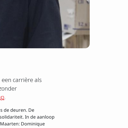
sbrief
een carrière als
 zonder
ap
.
gs de deuren. De
lidariteit. In de aanloop
t-Maarten: Dominique