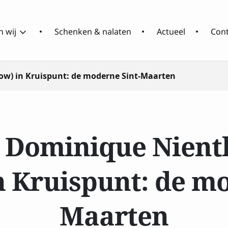
 wij
Schenken & nalaten
Actueel
Con
ow) in Kruispunt: de moderne Sint-Maarten
Over
Wat
RCOAK
doen
wij
n Dominique Nien
n Kruispunt: de mo
Maarten