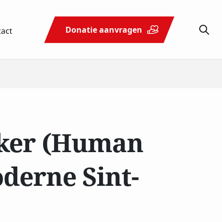
tact
Donatie aanvragen
Schenken
Actueel
Contact
& nalaten
tker (Human
derne Sint-