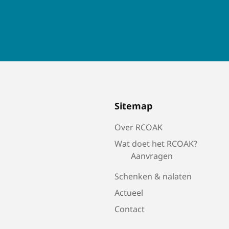
Sitemap
Over RCOAK
Wat doet het RCOAK?
Aanvragen
Schenken & nalaten
Actueel
Contact