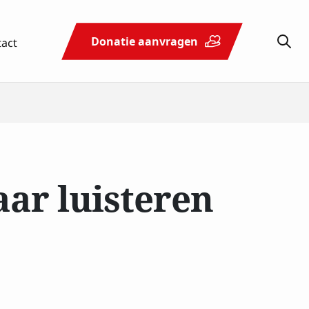
tact
Donatie aanvragen
Schenken
Actueel
Contact
& nalaten
ar luisteren