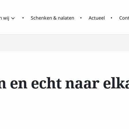
 wij
Schenken & nalaten
Actueel
Con
Over
Wat
RCOAK
doen
wij
 en echt naar elka