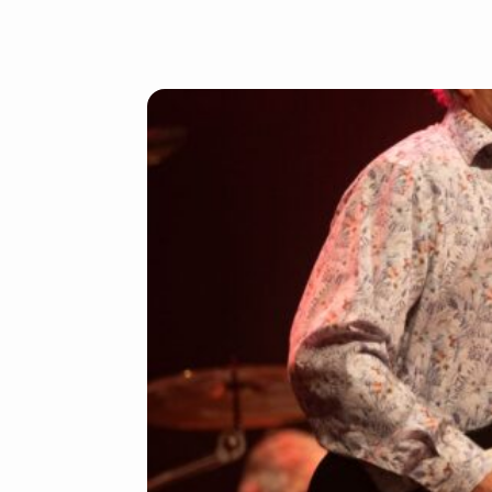
Insch
Voornaam