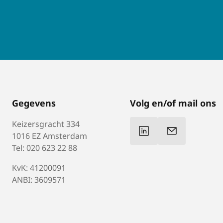
Gegevens
Volg en/of mail ons
Keizersgracht 334
1016 EZ Amsterdam
Tel: 020 623 22 88
KvK: 41200091
ANBI: 3609571