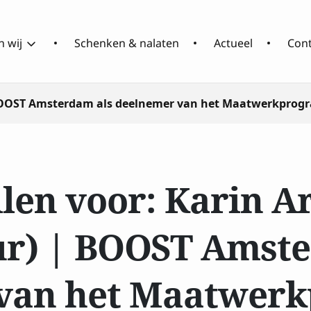
 wij
Schenken & nalaten
Actueel
Con
 | BOOST Amsterdam als deelnemer van het Maatwerkpro
Over
Wat
RCOAK
doen
wij
llen voor: Karin 
ur) | BOOST Amst
 van het Maatwer