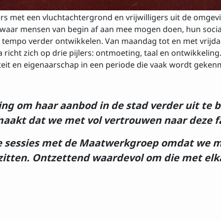
rs met een vluchtachtergrond en vrijwilligers uit de omg
ek waar mensen van begin af aan mee mogen doen, hun socia
en tempo verder ontwikkelen. Van maandag tot en met vrijdag
a richt zich op drie pijlers: ontmoeting, taal en ontwikkel
rijven op de nieuw
iteit en eigenaarschap in een periode die vaak wordt geke
Achtenaam
ing om haar aanbod in de stad verder uit te
t dat we met vol vertrouwen naar deze fas
kse sessies met de Maatwerkgroep omdat we me
ezitten. Ontzettend waardevol om die met elk
 met de
voorwaarden