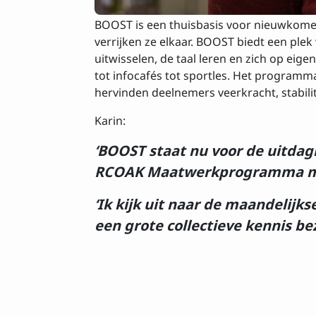
BOOST is een thuisbasis voor nieuwkome
verrijken ze elkaar. BOOST biedt een pl
uitwisselen, de taal leren en zich op eig
tot infocafés tot sportles. Het programm
Insch
hervinden deelnemers veerkracht, stabil
Karin:
Voornaam
‘BOOST staat nu voor de uitdag
RCOAK Maatwerkprogramma maak
E-mailadres
‘Ik kijk uit naar de maandelij
een grote collectieve kennis b
Ik ga akkoord
Privacy