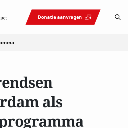
tact
Donatie aanvragen
gramma
Schenken
Actueel
Contact
& nalaten
Arendsen
erdam als
kprogramma