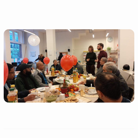
Achtenaam
E-mailadres
Privacy
Ik ga akkoord met de
voorwaarden
Inschrijven