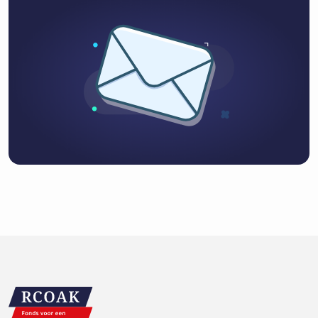
Inschrijven op de
nieuwsbrief
Voornaam
Achtenaam
E-mailadres
Privacy
Ik ga akkoord met de
voorwaarden