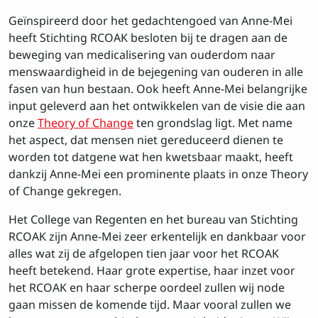
Geïnspireerd door het gedachtengoed van Anne-Mei
heeft Stichting RCOAK besloten bij te dragen aan de
beweging van medicalisering van ouderdom naar
menswaardigheid in de bejegening van ouderen in alle
fasen van hun bestaan. Ook heeft Anne-Mei belangrijke
input geleverd aan het ontwikkelen van de visie die aan
onze
Theory of Change
ten grondslag ligt. Met name
Inschrijven op de
het aspect, dat mensen niet gereduceerd dienen te
nieuwsbrief
worden tot datgene wat hen kwetsbaar maakt, heeft
dankzij Anne-Mei een prominente plaats in onze Theory
Voornaam
of Change gekregen.
Het College van Regenten en het bureau van Stichting
RCOAK zijn Anne-Mei zeer erkentelijk en dankbaar voor
Achtenaam
alles wat zij de afgelopen tien jaar voor het RCOAK
heeft betekend. Haar grote expertise, haar inzet voor
het RCOAK en haar scherpe oordeel zullen wij node
gaan missen de komende tijd. Maar vooral zullen we
E-mailadres