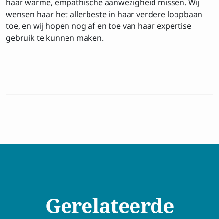
haar warme, empathische aanwezigheid missen. Wij
wensen haar het allerbeste in haar verdere loopbaan
toe, en wij hopen nog af en toe van haar expertise
gebruik te kunnen maken.
Privacy
Ik ga akkoord met de
voorwaarden
Inschrijven
Gerelateerde