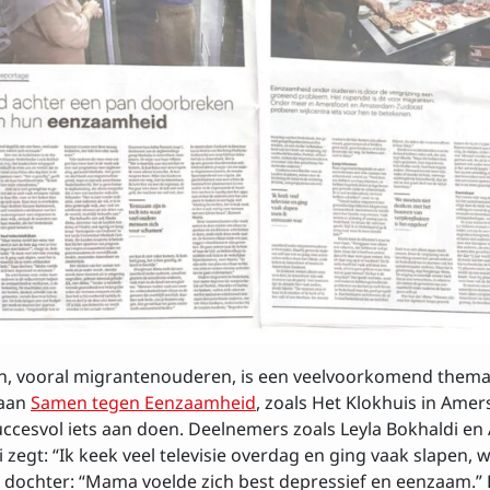
Achtenaam
 met de
voorwaarden
, vooral migrantenouderen, is een veelvoorkomend thema
 aan
Samen tegen Eenzaamheid
, zoals Het Klokhuis in Amer
cesvol iets aan doen. Deelnemers zoals Leyla Bokhaldi en
zegt: “Ik keek veel televisie overdag en ging vaak slapen, wa
 dochter: “Mama voelde zich best depressief en eenzaam.