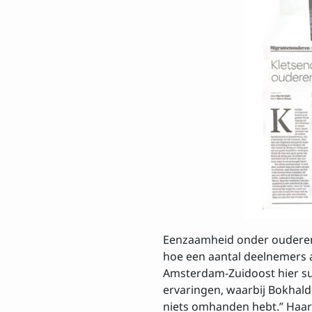
Voornaam
E-mailadres
Ik ga akkoord
Privacy
Inschrijven
Eenzaamheid onder ouderen
hoe een aantal deelnemers
Amsterdam-Zuidoost hier suc
ervaringen, waarbij Bokhaldi 
niets omhanden hebt.” Haar