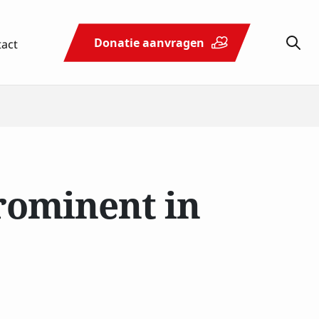
tact
Donatie aanvragen
Schenken
Actueel
Contact
& nalaten
rominent in