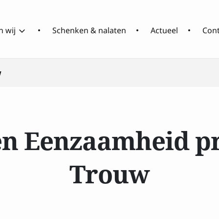
 wij
Schenken & nalaten
Actueel
Con
w
Over
Wat
RCOAK
doen
wij
n Eenzaamheid p
Trouw