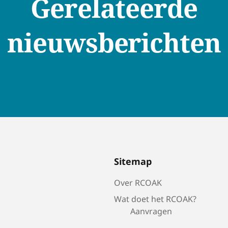
Gerelateerde
nieuwsberichten
Sitemap
Over RCOAK
Wat doet het RCOAK?
Aanvragen