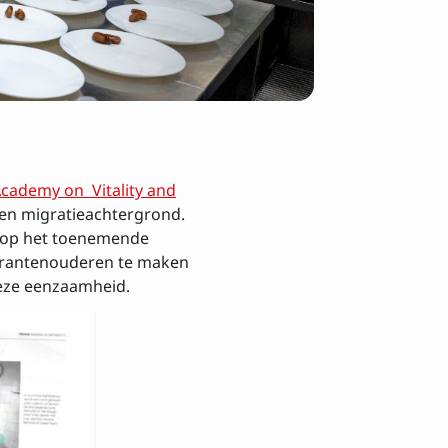
cademy on Vitality and
een migratieachtergrond.
n op het toenemende
grantenouderen te maken
deze eenzaamheid.
sbrief