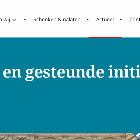
 wij
Schenken & nalaten
Actueel
Con
Over
Wat
RCOAK
doen
 en gesteunde
init
wij