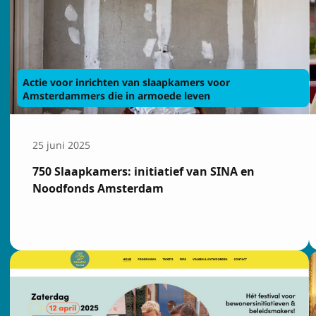
Actie voor inrichten van slaapkamers voor
Amsterdammers die in armoede leven
25 juni 2025
750 Slaapkamers: initiatief van SINA en
Noodfonds Amsterdam
Insch