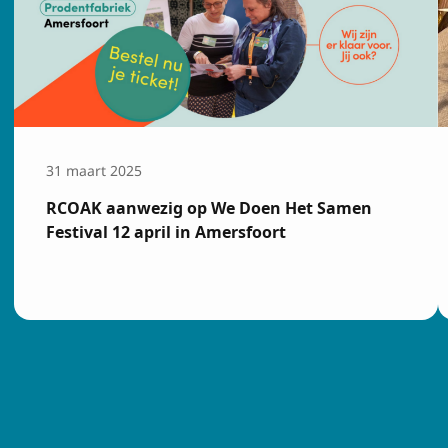
Voornaam
E-mailadres
31 maart 2025
Ik ga akkoord
Privacy
RCOAK aanwezig op We Doen Het Samen
Festival 12 april in Amersfoort
Inschrijven