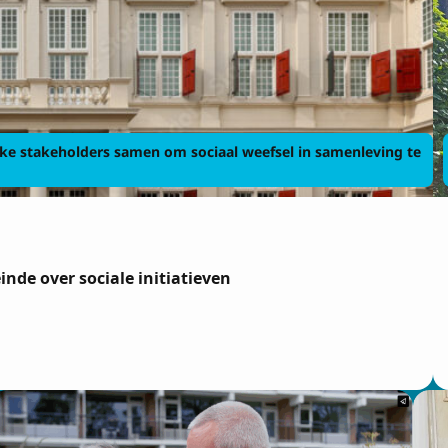
e stakeholders samen om sociaal weefsel in samenleving te
nde over sociale initiatieven