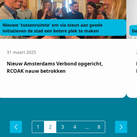
Achtenaam
Nieuwe 'tussenruimte' om via steun aan goede
initiatieven de stad een betere plek te maken
De
31 maart 2025
 met de
voorwaarden
Nieuw Amsterdams Verbond opgericht,
RCOAK nauw betrokken
1
2
3
4
…
8