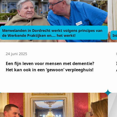
Merwelanden in Dordrecht werkt volgens principes van
de Werkende Praktijken en.... het werkt!
In
24 juni 2025
Een fijn leven voor mensen met dementie?
Het kan ook in een ‘gewoon’ verpleeghuis!
rijven op de nieuw