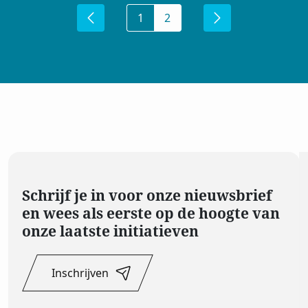
1
2
Inschrijven op de
nieuwsbrief
Voornaam
Achtenaam
Schrijf je in voor onze nieuwsbrief
en wees als eerste op de hoogte van
E-mailadres
onze laatste initiatieven
Inschrijven
Privacy
Ik ga akkoord met de
voorwaarden