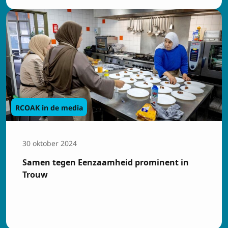
Inschrijven op de
nieuwsbrief
Voornaam
Achtenaam
RCOAK in de media
30 oktober 2024
E-mailadres
Samen tegen Eenzaamheid prominent in
Trouw
Privacy
Ik ga akkoord met de
voorwaarden