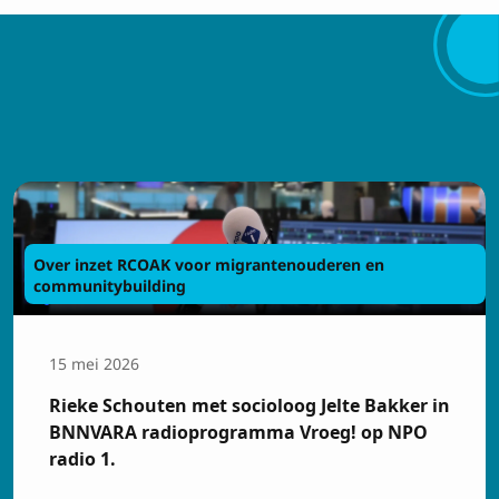
Over inzet RCOAK voor migrantenouderen en
communitybuilding
15 mei 2026
Rieke Schouten met socioloog Jelte Bakker in
BNNVARA radioprogramma Vroeg! op NPO
radio 1.