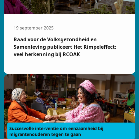
Voornaam
19 september 2025
Achtenaam
Raad voor de Volksgezondheid en
Samenleving publiceert Het Rimpeleffect:
veel herkenning bij RCOAK
E-mailadres
Privacy
Ik ga akkoord met de
voorwaarden
Inschrijven
Succesvolle interventie om eenzaamheid bij
migrantenouderen tegen te gaan