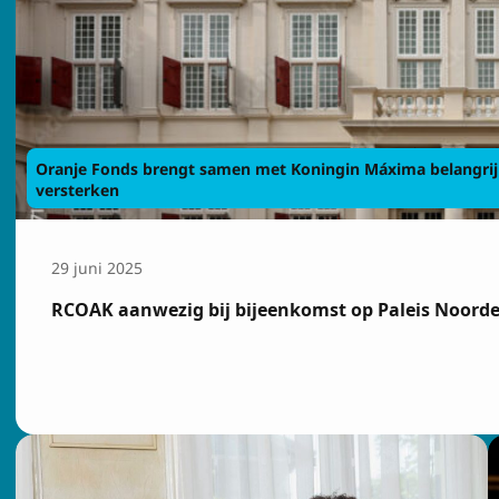
Oranje Fonds brengt samen met Koningin Máxima belangrijk
versterken
29 juni 2025
RCOAK aanwezig bij bijeenkomst op Paleis Noordei