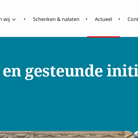
 wij
Schenken & nalaten
Actueel
Con
Over
Wat
RCOAK
doen
 en gesteunde
init
wij