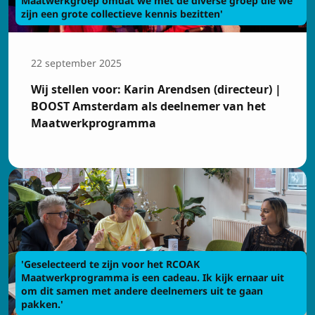
zijn een grote collectieve kennis bezitten'
Voornaam
22 september 2025
Achtenaam
Wij stellen voor: Karin Arendsen (directeur) |
BOOST Amsterdam als deelnemer van het
Maatwerkprogramma
E-mailadres
Privacy
Ik ga akkoord met de
voorwaarden
'Geselecteerd te zijn voor het RCOAK
Maatwerkprogramma is een cadeau. Ik kijk ernaar uit
Inschrijven
om dit samen met andere deelnemers uit te gaan
pakken.'