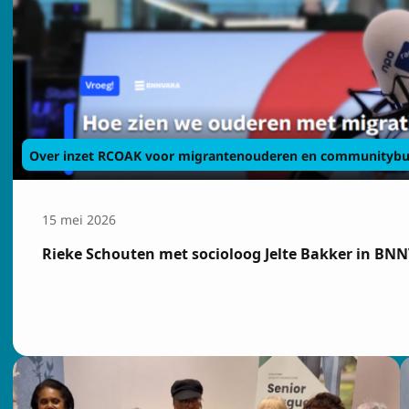
Over inzet RCOAK voor migrantenouderen en communitybu
15 mei 2026
Rieke Schouten met socioloog Jelte Bakker in BN