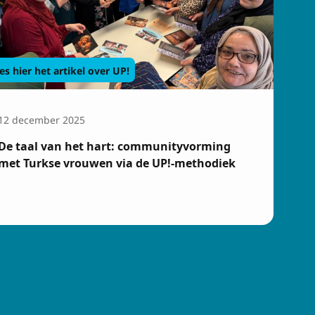
es hier het artikel over UP!
12 december 2025
De taal van het hart: communityvorming
met Turkse vrouwen via de UP!-methodiek