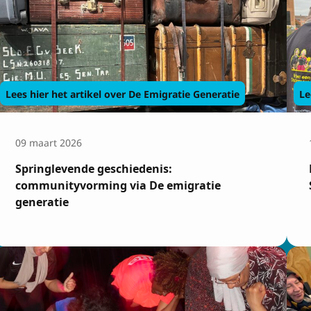
Lees hier het artikel over De Emigratie Generatie
Le
09 maart 2026
Springlevende geschiedenis:
communityvorming via De emigratie
generatie
rijven op de nieuw