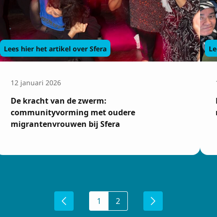
Achtenaam
Lees hier het artikel over Sfera
Le
12 januari 2026
 met de
voorwaarden
De kracht van de zwerm:
communityvorming met oudere
migrantenvrouwen bij Sfera
1
2