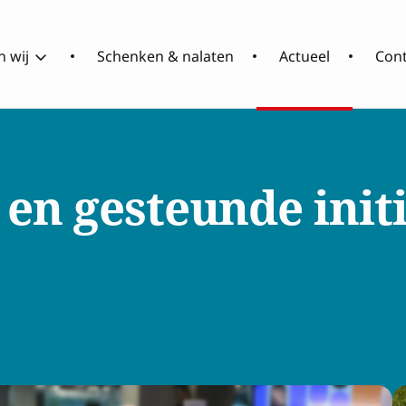
 wij
Schenken & nalaten
Actueel
Con
Over
Wat
RCOAK
doen
 en gesteunde
init
wij