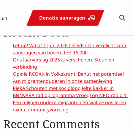
Zoeken
tact
Donatie aanvragen
Zoeken
Recent Posts
Let op! Vanaf 1 juni 2026 beleidsplan verplicht voor
Schenken
Actueel
Contact
aanvragen van boven de € 15.000
& nalaten
Ons Jaarverslag 2025 is verschenen: Steun en
verbinding
Opinie RCOAK in Volkskrant: Benut het potentieel
van migrantenouderen in onze samenleving
Rieke Schouten met socioloog Jelte Bakker in
BNNVARA radioprogramma Vroeg! op NPO radio 1.
Een miljoen oudere migranten en wat ze ons leren
over communityvorming
Recent Comments