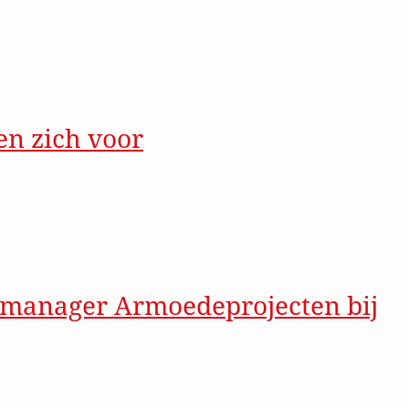
 met de
voorwaarden
Fonds
n zich voor
ch voor
manager Armoedeprojecten bij