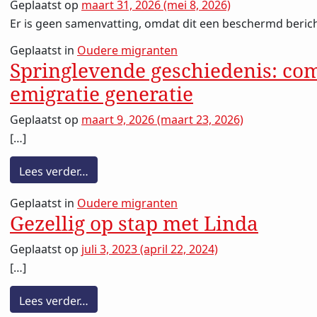
Geplaatst op
maart 31, 2026
(mei 8, 2026)
Er is geen samenvatting, omdat dit een beschermd bericht
Geplaatst in
Oudere migranten
Springlevende geschiedenis: c
emigratie generatie
Geplaatst op
maart 9, 2026
(maart 23, 2026)
[…]
from Springlevende geschiedenis: commun
Lees verder…
Geplaatst in
Oudere migranten
Gezellig op stap met Linda
Geplaatst op
juli 3, 2023
(april 22, 2024)
[…]
from Gezellig op stap met Linda
Lees verder…