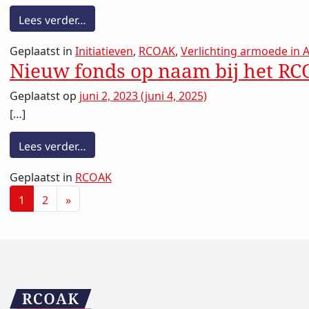
from Alou van de Roemer Programmamanag
Lees verder…
Geplaatst in
Initiatieven
,
RCOAK
,
Verlichting armoede in
Nieuw fonds op naam bij het RC
Geplaatst op
juni 2, 2023
(juni 4, 2025)
[…]
from Nieuw fonds op naam bij het RCOAK: 
Lees verder…
Geplaatst in
RCOAK
Berichten navigatie
1
2
»