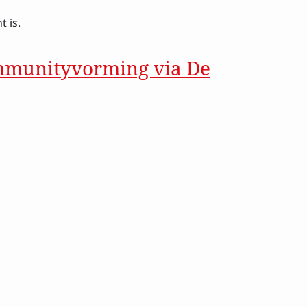
 is.
ommunityvorming via De
ityvorming via De emigratie generatie