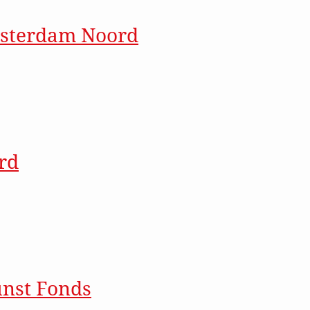
msterdam Noord
rdam Noord
rd
rijven op de nieuw
Achtenaam
unst Fonds