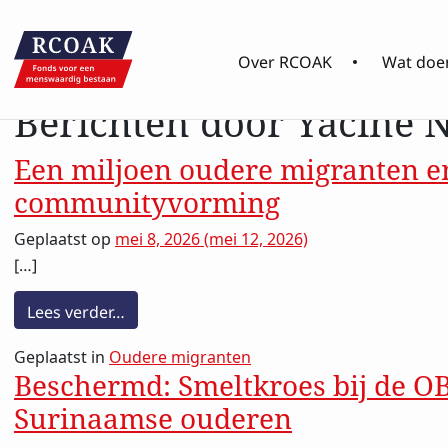
Auteur:
Yacine N
Over RCOAK
Wat doen
Berichten door Yacine 
Een miljoen oudere migranten en
communityvorming
Geplaatst op
mei 8, 2026
(mei 12, 2026)
[…]
from Een miljoen oudere migranten en wa
Lees verder…
Geplaatst in
Oudere migranten
Beschermd: Smeltkroes bij de 
Surinaamse ouderen