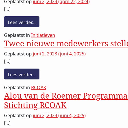
Geplaatst op
juni 2, 2023
(april 22, 2024)
[…]
Ik ga akkoord
Privacy
from Jaaroverzicht 2022 Lang Leve Kunst 
Lees verder…
Geplaatst in
Initiatieven
Inschrijven
Twee nieuwe medewerkers stelle
Geplaatst op
juni 2, 2023
(juni 4, 2025)
[…]
from Twee nieuwe medewerkers stellen zi
Lees verder…
Geplaatst in
RCOAK
Alou van de Roemer Programma
Stichting RCOAK
Geplaatst op
juni 2, 2023
(juni 4, 2025)
[…]