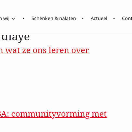
diaye
 wij
Schenken & nalaten
Actueel
Con
Ndiaye
 wat ze ons leren over
Over
Wat
RCOAK
doen
wij
t ze ons leren over communityvorming
OBA: communityvorming met