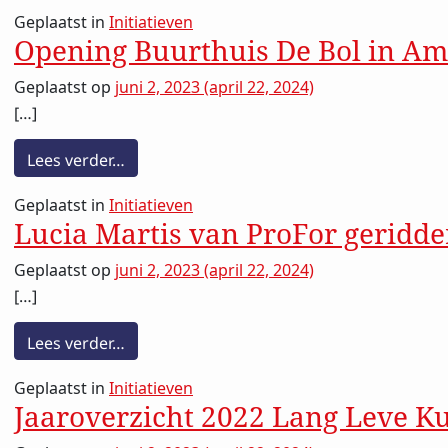
Geplaatst in
Initiatieven
Opening Buurthuis De Bol in A
Geplaatst op
juni 2, 2023
(april 22, 2024)
[…]
from Opening Buurthuis De Bol in Amste
Lees verder…
Geplaatst in
Initiatieven
Lucia Martis van ProFor geridde
Insch
Geplaatst op
juni 2, 2023
(april 22, 2024)
[…]
Voornaam
from Lucia Martis van ProFor geridderd
Lees verder…
Geplaatst in
Initiatieven
E-mailadres
Jaaroverzicht 2022 Lang Leve K