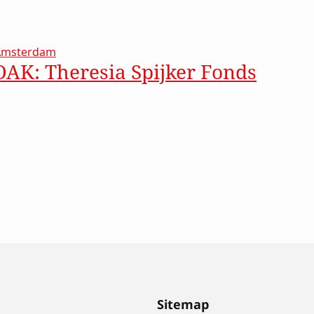
er Armoedeprojecten bij Stichting RCOAK
 Amsterdam
OAK: Theresia Spijker Fonds
Theresia Spijker Fonds
Sitemap