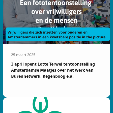
E-mailadres
Privacy
Ik ga akkoord met de
voorwaarden
Vrijwilligers die zich inzetten voor ouderen en
Amsterdammers in een kwetsbare positie in the picture
Inschrijven
25 maart 2025
3 april opent Lotte Terwel tentoonstelling
Amsterdamse Maatjes over het werk van
Burennetwerk, Regenboog e.a.